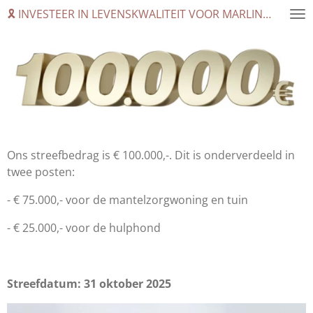
🎗️ INVESTEER IN LEVENSKWALITEIT VOOR MARLINDE
Ga
direct
naar
de
hoofdinhoud
Ons streefbedrag is € 100.000,-. Dit is onderverdeeld in
twee posten:
- € 75.000,- voor de mantelzorgwoning en tuin
- € 25.000,- voor de hulphond
Streefdatum: 31 oktober 2025