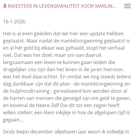
🎗️ INVESTEER IN LEVENSKWALITEIT VOOR MARLINDE
Ga
direct
naar
16-1-2026:
de
Het is al even geleden dat we hier een update hebben
hoofdinhoud
geplaatst. Maar nadat de mantelzorgwoning geplaatst is
en al het geld bij elkaar was gehaald, stopt het verhaal
niet. Dat was het doel, maar om van daaruit
langzaamaan een leven te kunnen gaan leiden die
dragelijker zou zijn dan het leven in de jaren hiervoor,
was het doel daarachter. En omdat we nog steeds iedere
dag dankbaar zijn dat dit plan - de mantelzorgwoning en
de hulphondtraining - gerealiseerd kon worden door al
de harten van mensen die geneigd zijn om geld te geven,
en bovenal de Heere Zelf Die dit tot een zegen heeft
willen stellen; een klein inkijkje in hoe de afgelopen tijd is
gegaan...
Sinds begin december afgelopen jaar woon ik volledig in