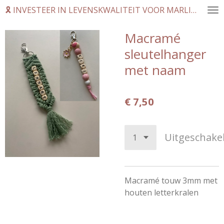
🎗️ INVESTEER IN LEVENSKWALITEIT VOOR MARLINDE
Ga
direct
Macramé
naar
de
sleutelhanger
hoofdinhoud
met naam
€ 7,50
Uitgeschake
Macramé touw 3mm met
houten letterkralen