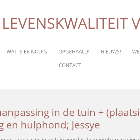
IN LEVENSKWALITEI
WAT IS ER NODIG
OPGEHAALD!
NIEUWS!
WE
CONTACT
anpassing in de tuin + (plaats
 en hulphond; Jessye
en van de aanpassing in de tuin voordat de mantelzorgwoning