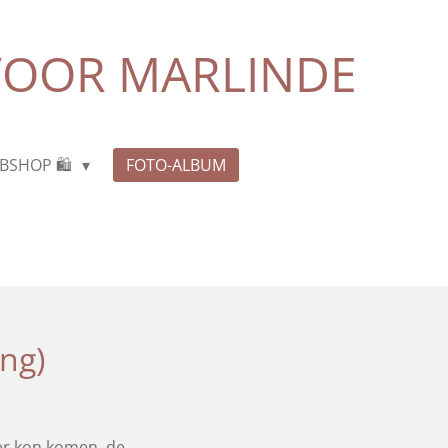
T VOOR MARLINDE
BSHOP 🛍️
FOTO-ALBUM
ing)
 er kon komen, de