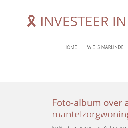
Ga
direct
🎗️ INVESTEER 
naar
de
hoofdinhoud
HOME
WIE IS MARLINDE
Foto-album over a
mantelzorgwoning
In dit album zijn wat foto's te zi